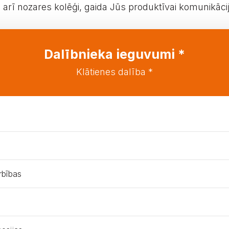
ā arī nozares kolēģi, gaida Jūs produktīvai komunikācij
Dalībnieka ieguvumi *
Klātienes dalība *
rbības