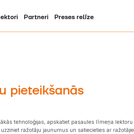
ektori
Partneri
Preses relīze
u pieteikšanās
ākās tehnoloģijas, apskatiet pasaules līmeņa lektoru p
uzziniet ražotāju jaunumus un satiecieties ar ražotājie