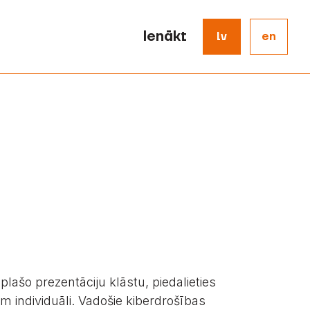
Ienākt
lv
en
lašo prezentāciju klāstu, piedalieties
m individuāli. Vadošie kiberdrošības