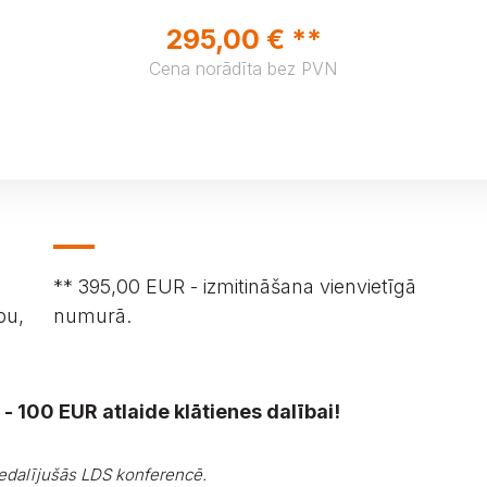
295,00 € **
Cena norādīta bez PVN
** 395,00 EUR - izmitināšana vienvietīgā
bu,
numurā.
- 100 EUR atlaide klātienes dalībai!
iedalījušās LDS konferencē.