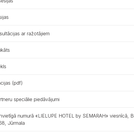
sesijas
sijas
sultācijas ar ražotājiem
ikāts
kls
cijas (pdf)
tneru speciālie piedāvājumi
ienvietīgā numurā «LIELUPE HOTEL by SEMARAH» viesnīcā, B
68, Jūrmala