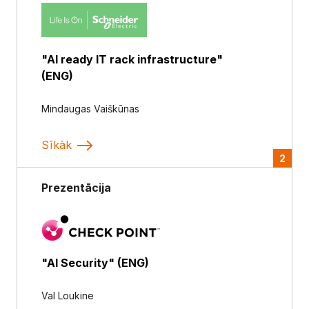
"AI ready IT rack infrastructure"
(ENG)
Mindaugas Vaiškūnas
Sīkāk
2
Prezentācija
"AI Security" (ENG)
Val Loukine