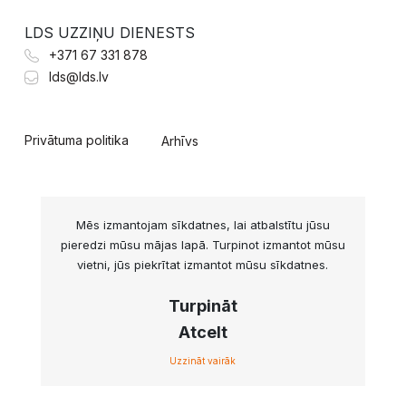
LDS UZZIŅU DIENESTS
+371 67 331 878
lds@lds.lv
Privātuma politika
Arhīvs
Mēs izmantojam sīkdatnes, lai atbalstītu jūsu
pieredzi mūsu mājas lapā. Turpinot izmantot mūsu
vietni, jūs piekrītat izmantot mūsu sīkdatnes.
Turpināt
Atcelt
Uzzināt vairāk