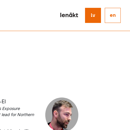
Ienākt
lv
en
‑El
s Exposure
lead for Northern