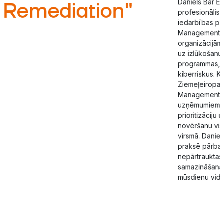
Daniels Bar E
o Remediation"
profesionālis
iedarbības p
Management)
organizācijā
uz izlūkošanu
programmas, 
kiberriskus.
Ziemeļeirop
Management v
uzņēmumiem s
prioritizācij
novēršanu v
virsmā. Danie
praksē pārba
nepārtraukta
samazināšan
mūsdienu vid