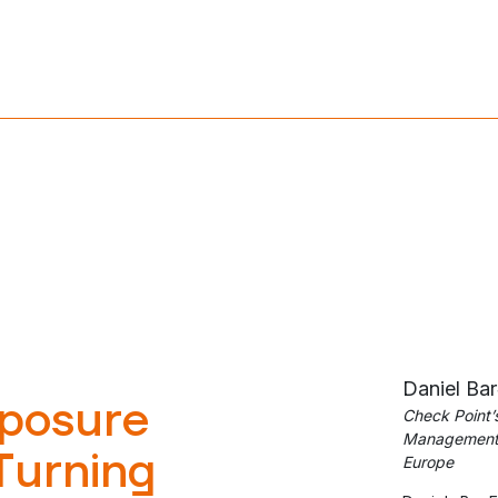
Daniel Bar
xposure
Check Point’
Management 
Turning
Europe