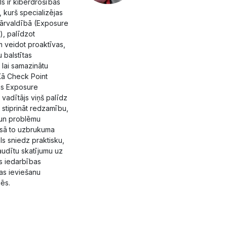
ls ir kiberdrošības
, kurš specializējas
ārvaldībā (Exposure
, palīdzot
m veidot proaktīvas,
 balstītas
lai samazinātu
 Kā Check Point
as Exposure
adītājs viņš palīdz
tiprināt redzamību,
u un problēmu
isā to uzbrukuma
ls sniedz praktisku,
udītu skatījumu uz
s iedarbības
as ieviešanu
ēs.